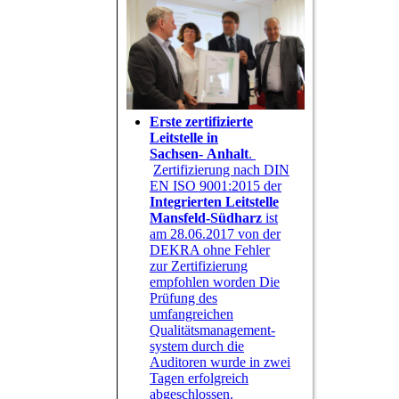
Erste zertifizierte
Leitstelle in
Sachsen- Anhalt
.
Zertifizierung nach DIN
EN ISO 9001:2015 der
Integrierten Leitstelle
Mansfeld-Südharz
ist
am 28.06.2017 von der
DEKRA ohne Fehler
zur Zertifizierung
empfohlen worden Die
Prüfung des
umfangreichen
Qualitätsmanagement-
system durch die
Auditoren wurde in zwei
Tagen erfolgreich
abgeschlossen.