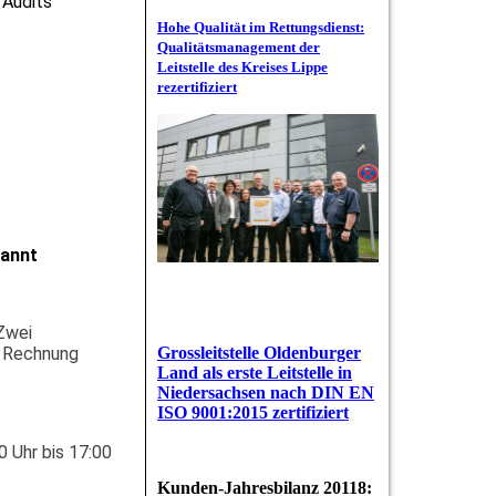
 Audits
Hohe Qualität im Rettungsdienst:
Qualitätsmanagement der
Leitstelle des Kreises Lippe
rezertifiziert
nannt
Zwei
Grossleitstelle Oldenburger
r Rechnung
Land als erste Lei
tstelle in
Niedersachsen nach DIN EN
ISO 9001:2015 zertifiziert
0 Uhr bis 17:00
Kunden-Jahresbilanz 20118: