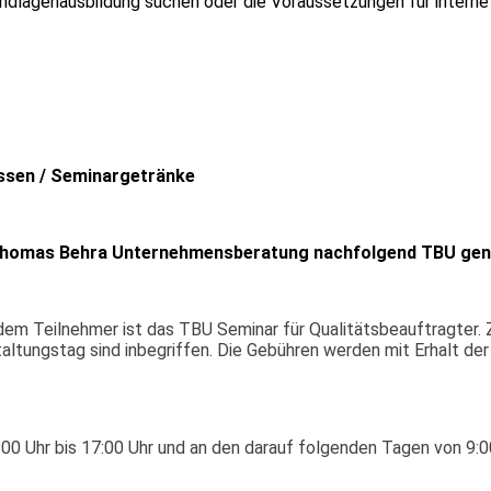
ndlagenausbildung suchen oder die Voraussetzungen für interne
essen / Seminargetränke
 Thomas Behra Unternehmensberatung nachfolgend TBU ge
m Teilnehmer ist das TBU Seminar für Qualitätsbeauftragter. 
ltungstag sind inbegriffen. Die Gebühren werden mit Erhalt de
00 Uhr bis 17:00 Uhr und an den darauf folgenden Tagen von 9:0